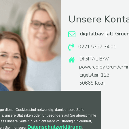
Unsere Kont
digitalbav [at] Grue
0221 5727 34 01
DIGITAL BAV
powered by GründerFi
Eigelstein 123
50668 Köln
nige dieser Cookies sind notwendig, damit unsere Seite
is, unsere Statistiken oder für besonders auf Sie abgestimmte
ass unsere Seite für Sie nicht mehr vollständig funktioniert,
Datenschutzerklärung
den Sie in unserer
.