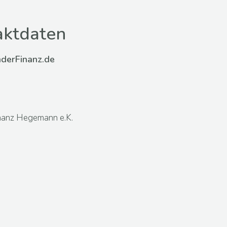
aktdaten
nderFinanz.de
nanz Hegemann e.K.